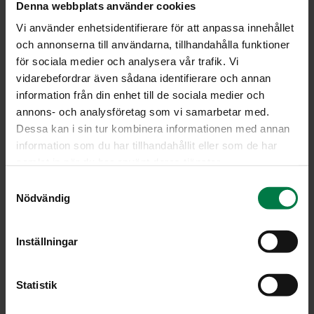
Denna webbplats använder cookies
Vi använder enhetsidentifierare för att anpassa innehållet
och annonserna till användarna, tillhandahålla funktioner
för sociala medier och analysera vår trafik. Vi
vidarebefordrar även sådana identifierare och annan
information från din enhet till de sociala medier och
annons- och analysföretag som vi samarbetar med.
Dessa kan i sin tur kombinera informationen med annan
information som du har tillhandahållit eller som de har
samlat in när du har använt deras tjänster.
S
Nödvändig
a
m
t
Inställningar
y
c
LATAA
k
Statistik
e