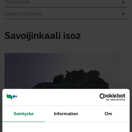
Tuotekuvat
Viljely ja tuotanto
Sa­voi­jin­kaa­li iso2
Samtycke
Information
Om