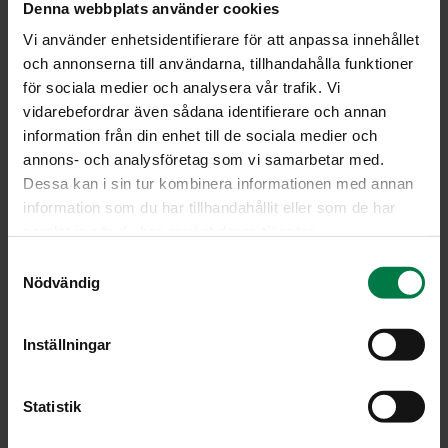
Denna webbplats använder cookies
Vi använder enhetsidentifierare för att anpassa innehållet
och annonserna till användarna, tillhandahålla funktioner
för sociala medier och analysera vår trafik. Vi
vidarebefordrar även sådana identifierare och annan
information från din enhet till de sociala medier och
annons- och analysföretag som vi samarbetar med.
Dessa kan i sin tur kombinera informationen med annan
information som du har tillhandahållit eller som de har
samlat in när du har använt deras tjänster.
S
Nödvändig
a
m
t
Inställningar
y
c
LATAA
k
Statistik
e