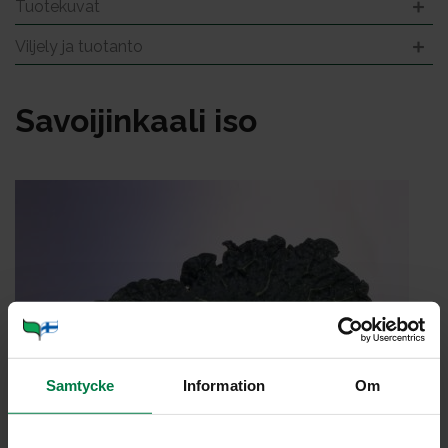
Tuotekuvat
Viljely ja tuotanto
Sa­voi­jin­kaa­li iso
Samtycke
Information
Om