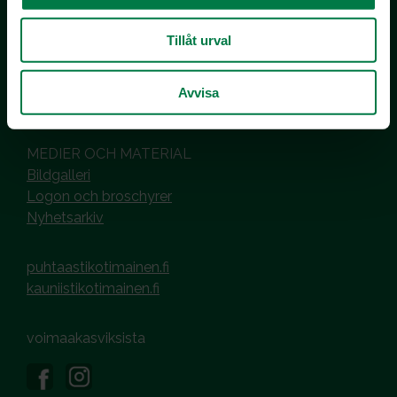
co MTK / Laatua Suomesta OY
PL 510
Tillåt urval
00101 Helsinki
Hantering av cookies
Avvisa
Dataskyddsbeskrivning
MEDIER OCH MATERIAL
Bildgalleri
Logon och broschyrer
Nyhetsarkiv
puhtaastikotimainen.fi
kauniistikotimainen.fi
voimaakasviksista