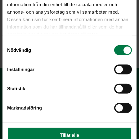
information från din enhet till de sociala medier och
annons- och analysföretag som vi samarbetar med.
Dessa kan i sin tur kombinera informationen med annan
information som du har tillhandahållit eller som de har
samlat in när du har använt deras tjänster.
S
LATAA
Nödvändig
a
m
t
Inställningar
y
c
k
Statistik
e
s
Marknadsföring
v
a
Kotimaiset Kasvikset
l
Inhemska Trädgårdsprodukter
Tillåt alla