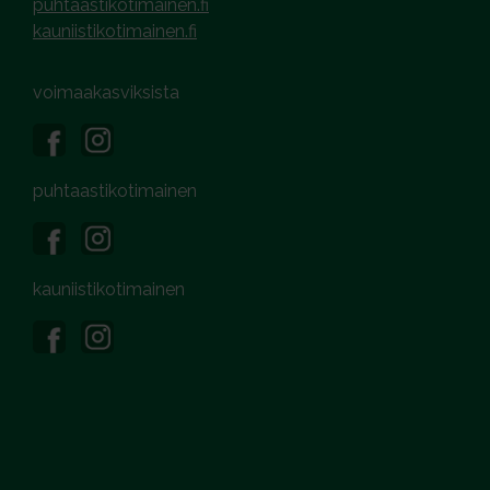
puhtaastikotimainen.fi
kauniistikotimainen.fi
voimaakasviksista
puhtaastikotimainen
kauniistikotimainen