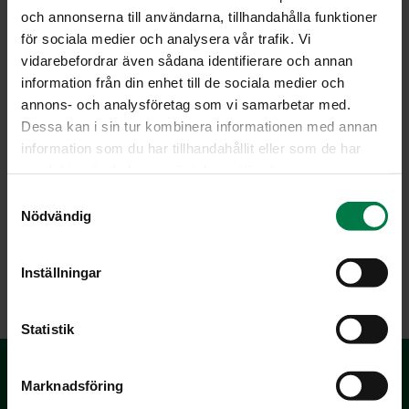
och annonserna till användarna, tillhandahålla funktioner
för sociala medier och analysera vår trafik. Vi
vidarebefordrar även sådana identifierare och annan
information från din enhet till de sociala medier och
annons- och analysföretag som vi samarbetar med.
Dessa kan i sin tur kombinera informationen med annan
information som du har tillhandahållit eller som de har
samlat in när du har använt deras tjänster.
S
Nödvändig
a
m
t
LATAA
Inställningar
y
c
k
Statistik
e
s
Marknadsföring
v