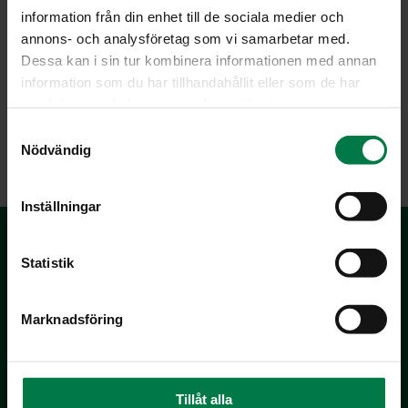
information från din enhet till de sociala medier och
annons- och analysföretag som vi samarbetar med.
Dessa kan i sin tur kombinera informationen med annan
information som du har tillhandahållit eller som de har
samlat in när du har använt deras tjänster.
S
LATAA
Nödvändig
a
m
t
Inställningar
y
c
k
Statistik
e
s
Marknadsföring
v
a
l
Kotimaiset Kasvikset
Inhemska Trädgårdsprodukter
Tillåt alla