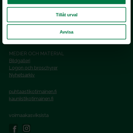
co MTK / Laatua Suomesta OY
PL 510
Tillåt urval
00101 Helsinki
Hantering av cookies
Avvisa
Dataskyddsbeskrivning
MEDIER OCH MATERIAL
Bildgalleri
Logon och broschyrer
Nyhetsarkiv
puhtaastikotimainen.fi
kauniistikotimainen.fi
voimaakasviksista