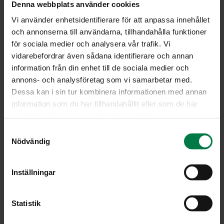
Denna webbplats använder cookies
Vi använder enhetsidentifierare för att anpassa innehållet
och annonserna till användarna, tillhandahålla funktioner
för sociala medier och analysera vår trafik. Vi
vidarebefordrar även sådana identifierare och annan
information från din enhet till de sociala medier och
annons- och analysföretag som vi samarbetar med.
Dessa kan i sin tur kombinera informationen med annan
information som du har tillhandahållit eller som de har
samlat in när du har använt deras tjänster.
S
Nödvändig
a
m
t
Inställningar
y
c
LATAA
k
Statistik
e