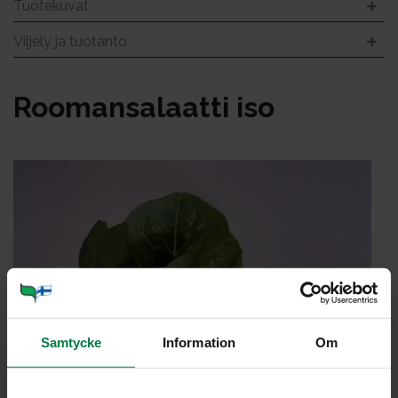
Tuotekuvat
Viljely ja tuotanto
Roo­man­sa­laat­ti iso
Samtycke
Information
Om