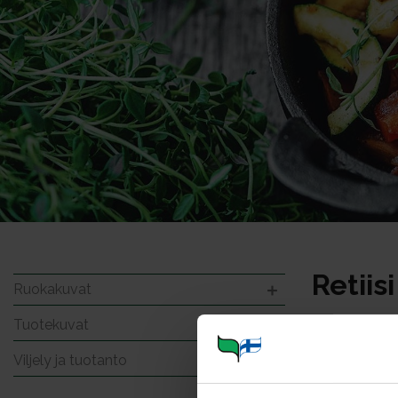
Retiis
Ruokakuvat
Tuotekuvat
Viljely ja tuotanto