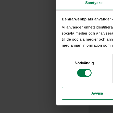
Samtycke
Denna webbplats använder 
Vi använder enhetsidentifierar
sociala medier och analysera 
till de sociala medier och a
med annan information som du 
S
Nödvändig
a
m
t
y
c
Avvisa
k
e
s
v