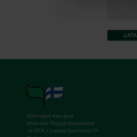
a
l
LATA
Kotimaiset Kasvikset
Inhemska Trädgårdsprodukter
co MTK / Laatua Suomesta OY