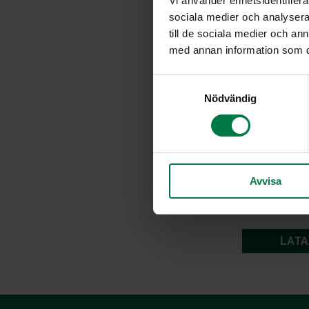
Vi använder enhetsidentifierar
sociala medier och analysera 
till de sociala medier och a
med annan information som du 
S
Nödvändig
a
m
t
y
c
Avvisa
k
e
s
v
LATA
a
l