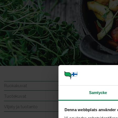
Rapeat
Ruokakuvat
Samtycke
Tuotekuvat
Viljely ja tuotanto
Denna webbplats använder 