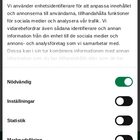
Vi använder enhetsidentifierare för att anpassa innehållet
och annonserna till användarna, tillhandahålla funktioner
för sociala medier och analysera vår trafik. Vi
vidarebefordrar även sådana identifierare och annan
information från din enhet till de sociala medier och
annons- och analysföretag som vi samarbetar med.
Dessa kan i sin tur kombinera informationen med annan
information som du har tillhandahållit eller som de har
samlat in när du har använt deras tjänster.
S
Nödvändig
a
m
t
Inställningar
y
LATAA
c
k
Statistik
e
s
Marknadsföring