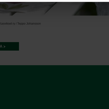
Kasvikset ry / Teppo Johansson
A