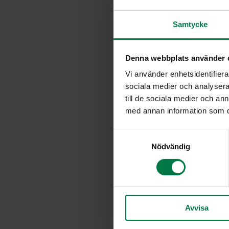
Samtycke
Denna webbplats använder 
Vi använder enhetsidentifierar
sociala medier och analysera 
till de sociala medier och a
med annan information som du 
S
Nödvändig
a
m
t
y
c
Avvisa
k
e