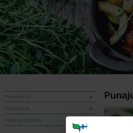
Punaju
Ruokakuvat
Tuotekuvat
Viljely ja tuotanto