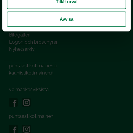
Tillåt urval
Hantering av cookies
Dataskyddsbeskrivning
Avvisa
MEDIER OCH MATERIAL
Bildgalleri
Logon och broschyrer
Nyhetsarkiv
puhtaastikotimainen.fi
kauniistikotimainen.fi
voimaakasviksista
puhtaastikotimainen