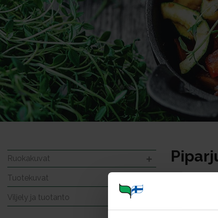
Piparj
Ruokakuvat
Tuotekuvat
Viljely ja tuotanto