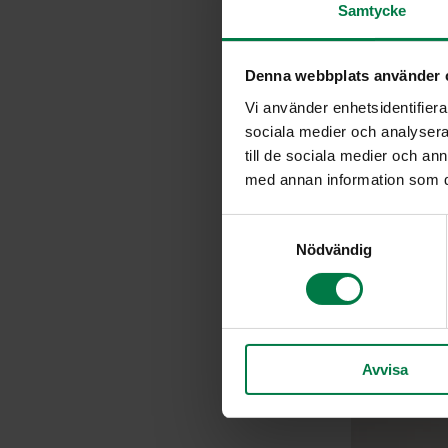
Samtycke
Denna webbplats använder 
Vi använder enhetsidentifierar
sociala medier och analysera 
till de sociala medier och a
med annan information som du 
S
Nödvändig
a
m
t
y
c
Avvisa
k
e
s
v