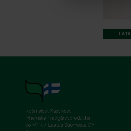
a
l
LATA
Kotimaiset Kasvikset
Inhemska Trädgårdsprodukter
co MTK / Laatua Suomesta OY