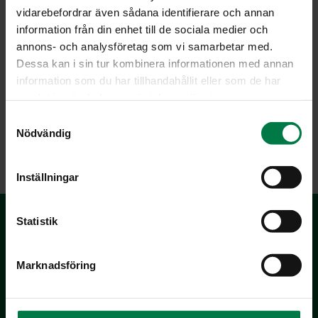
vidarebefordrar även sådana identifierare och annan
information från din enhet till de sociala medier och
annons- och analysföretag som vi samarbetar med.
Dessa kan i sin tur kombinera informationen med annan
Kuva: Kotimaiset Kasvikset ry / Sanna Peurakoski
information som du har tillhandahållit eller som de har
samlat in när du har använt deras tjänster.
S
Nödvändig
a
LATAA
m
t
Inställningar
y
c
k
Statistik
e
s
Marknadsföring
v
a
l