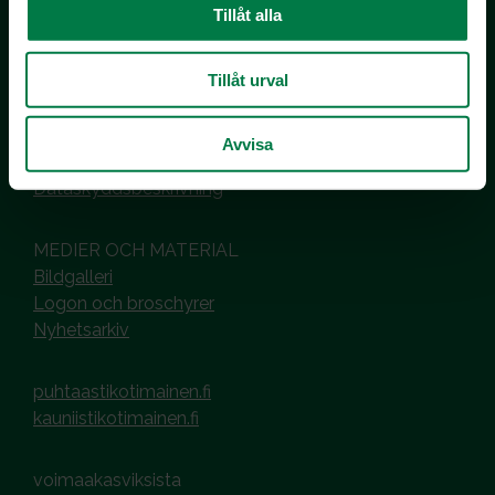
Kotimaiset Kasvikset
Tillåt alla
Inhemska Trädgårdsprodukter
co MTK / Laatua Suomesta OY
Tillåt urval
PL 510
00101 Helsinki
Avvisa
Hantering av cookies
Dataskyddsbeskrivning
MEDIER OCH MATERIAL
Bildgalleri
Logon och broschyrer
Nyhetsarkiv
puhtaastikotimainen.fi
kauniistikotimainen.fi
voimaakasviksista