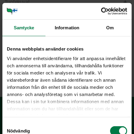
Tuotekuvat
Viljely ja tuotanto
Samtycke
Information
Om
Pe­ru­na2 iso
Denna webbplats använder cookies
Vi använder enhetsidentifierare för att anpassa innehållet
och annonserna till användarna, tillhandahålla funktioner
för sociala medier och analysera vår trafik. Vi
LATAA
vidarebefordrar även sådana identifierare och annan
information från din enhet till de sociala medier och
annons- och analysföretag som vi samarbetar med.
Dessa kan i sin tur kombinera informationen med annan
information som du har tillhandahållit eller som de har
samlat in när du har använt deras tjänster.
S
Nödvändig
a