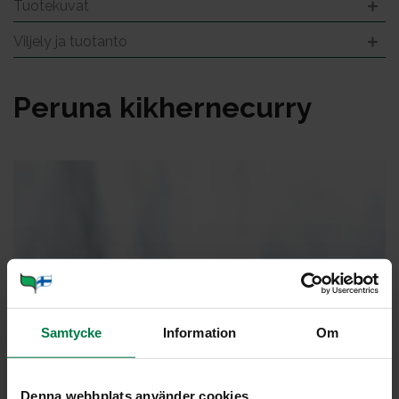
Tuotekuvat
Viljely ja tuotanto
Pe­ru­na kik­her­ne­cur­ry
Samtycke
Information
Om
Denna webbplats använder cookies