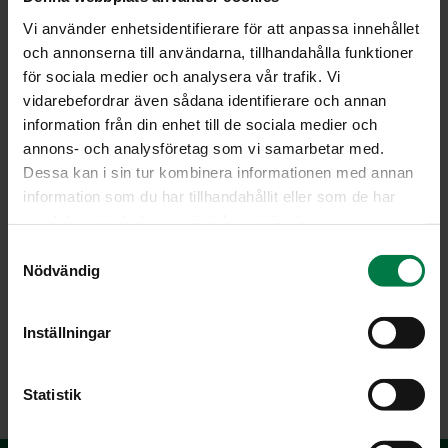
Vi använder enhetsidentifierare för att anpassa innehållet
och annonserna till användarna, tillhandahålla funktioner
för sociala medier och analysera vår trafik. Vi
vidarebefordrar även sådana identifierare och annan
information från din enhet till de sociala medier och
annons- och analysföretag som vi samarbetar med.
Dessa kan i sin tur kombinera informationen med annan
information som du har tillhandahållit eller som de har
samlat in när du har använt deras tjänster.
S
Kuva: Kotimaiset Kasvikset ry / Teppo Johansson
Nödvändig
a
m
t
Inställningar
y
LATAA
c
k
Statistik
e
s