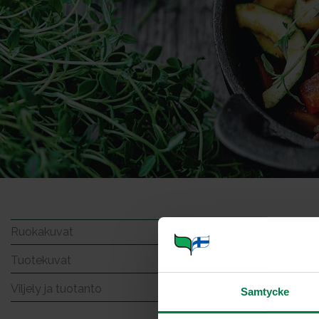
Persil
Ruokakuvat
Tuotekuvat
Viljely ja tuotanto
Samtycke