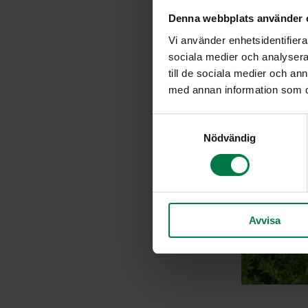
Denna webbplats använder 
Vi använder enhetsidentifierar
sociala medier och analysera 
till de sociala medier och a
med annan information som du 
S
Nödvändig
a
m
t
y
c
Avvisa
k
e
s
v
a
l