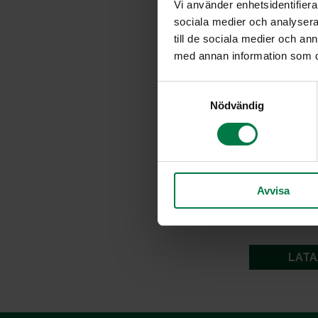
Vi använder enhetsidentifierar
sociala medier och analysera 
till de sociala medier och a
med annan information som du 
S
Nödvändig
a
m
t
y
c
Avvisa
k
e
s
v
LATA
a
l