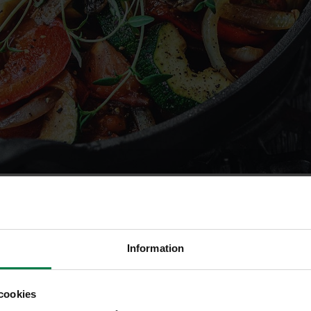
kaalin sadonkorjuu7
Information
cookies