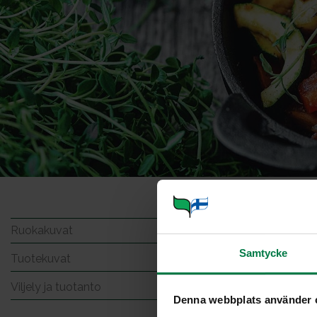
Parsa
Ruokakuvat
Samtycke
Tuotekuvat
Viljely ja tuotanto
Denna webbplats använder 