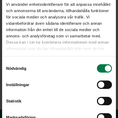
Vi använder enhetsidentifierare för att anpassa innehållet
och annonserna till användarna, tillhandahålla funktioner
för sociala medier och analysera vår trafik. Vi
vidarebefordrar även sådana identifierare och annan
information från din enhet till de sociala medier och
annons- och analysföretag som vi samarbetar med.
Dessa kan i sin tur kombinera informationen med annan
information som du har tillhandahållit eller som de har
samlat in när du har använt deras tjänster.
S
Kuva: Kotimaiset Kasvikset ry, Teppo Johansson
Nödvändig
a
m
t
Inställningar
y
LATAA
c
k
Statistik
e
s
Marknadsföring