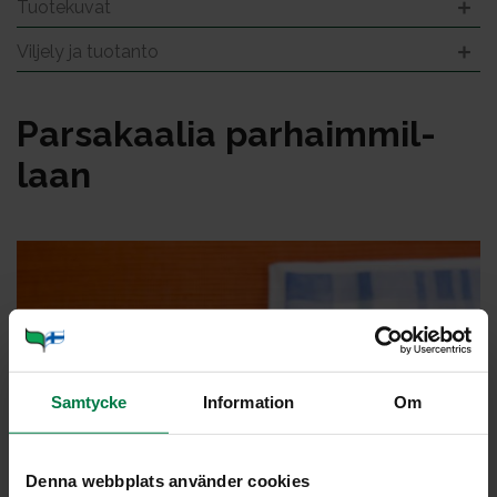
Tuotekuvat
Viljely ja tuotanto
Par­sa­kaa­lia par­haim­mil­
laan
Samtycke
Information
Om
Denna webbplats använder cookies