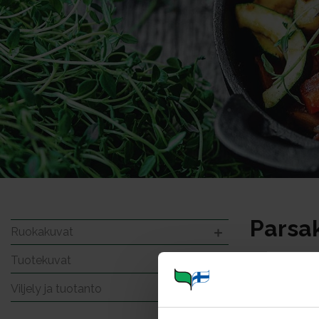
Parsak
Ruokakuvat
Tuotekuvat
Viljely ja tuotanto