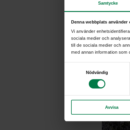
Samtycke
Denna webbplats använder 
Vi använder enhetsidentifierar
sociala medier och analysera 
till de sociala medier och a
med annan information som du 
S
Nödvändig
a
m
t
y
c
Avvisa
k
e
s
v