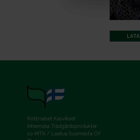
a
l
LATA
Kotimaiset Kasvikset
Inhemska Trädgårdsprodukter
co MTK / Laatua Suomesta OY