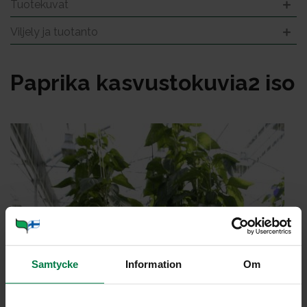
Tuotekuvat
Viljely ja tuotanto
Pap­ri­ka kas­vus­to­ku­via2 iso
Samtycke
Information
Om