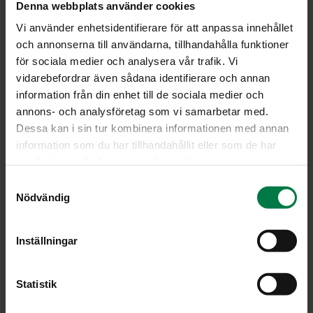
Denna webbplats använder cookies
Vi använder enhetsidentifierare för att anpassa innehållet
och annonserna till användarna, tillhandahålla funktioner
för sociala medier och analysera vår trafik. Vi
vidarebefordrar även sådana identifierare och annan
information från din enhet till de sociala medier och
annons- och analysföretag som vi samarbetar med.
Dessa kan i sin tur kombinera informationen med annan
information som du har tillhandahållit eller som de har
samlat in när du har använt deras tjänster.
S
Nödvändig
a
m
t
Inställningar
y
c
LATAA
k
Statistik
e