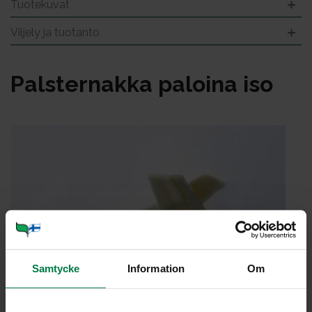
Tuotekuvat
Viljely ja tuotanto
Pals­ter­nak­ka pa­loi­na iso
Samtycke
Information
Om