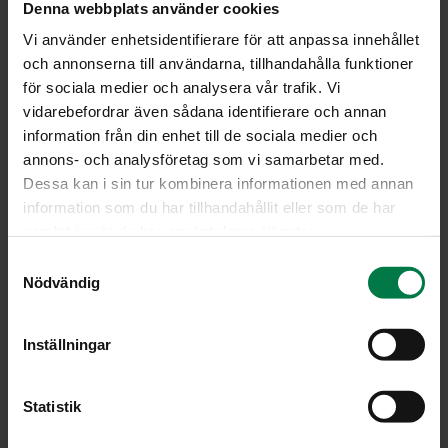
Denna webbplats använder cookies
Vi använder enhetsidentifierare för att anpassa innehållet
och annonserna till användarna, tillhandahålla funktioner
för sociala medier och analysera vår trafik. Vi
vidarebefordrar även sådana identifierare och annan
information från din enhet till de sociala medier och
annons- och analysföretag som vi samarbetar med.
Dessa kan i sin tur kombinera informationen med annan
information som du har tillhandahållit eller som de har
samlat in när du har använt deras tjänster.
S
Nödvändig
a
m
t
Inställningar
y
c
LATAA
k
Statistik
e