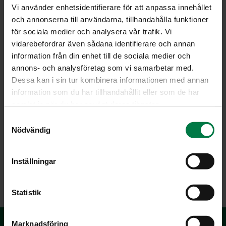
Vi använder enhetsidentifierare för att anpassa innehållet
och annonserna till användarna, tillhandahålla funktioner
för sociala medier och analysera vår trafik. Vi
vidarebefordrar även sådana identifierare och annan
information från din enhet till de sociala medier och
annons- och analysföretag som vi samarbetar med.
Dessa kan i sin tur kombinera informationen med annan
information som du har tillhandahållit eller som de har
samlat in när du har använt deras tjänster.
S
Nödvändig
a
m
t
Inställningar
y
LATAA
c
k
Statistik
e
s
Marknadsföring