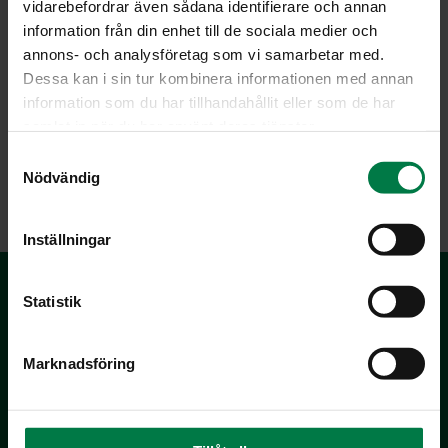
vidarebefordrar även sådana identifierare och annan
information från din enhet till de sociala medier och
annons- och analysföretag som vi samarbetar med.
Dessa kan i sin tur kombinera informationen med annan
Kuvan on ottanut Laura Riihelä
information som du har tillhandahållit eller som de har
samlat in när du har använt deras tjänster.
S
LATAA
Nödvändig
a
m
t
Inställningar
y
c
k
Statistik
e
s
Marknadsföring
v
a
l
Kotimaiset Kasvikset