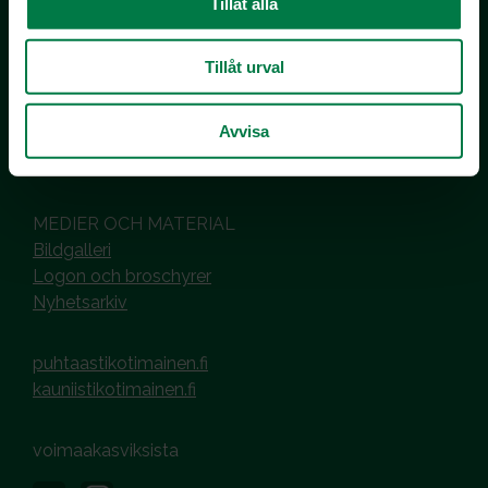
Tillåt alla
Inhemska Trädgårdsprodukter
co MTK / Laatua Suomesta OY
PL 510
Tillåt urval
00101 Helsinki
Avvisa
Hantering av cookies
Dataskyddsbeskrivning
MEDIER OCH MATERIAL
Bildgalleri
Logon och broschyrer
Nyhetsarkiv
puhtaastikotimainen.fi
kauniistikotimainen.fi
voimaakasviksista