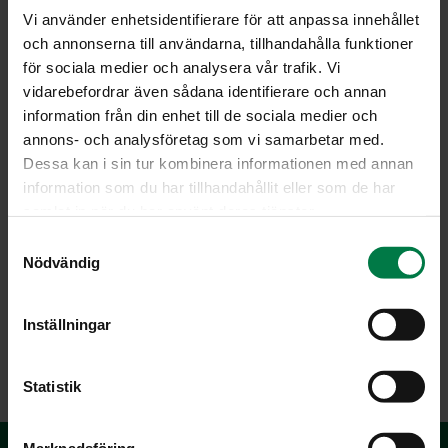
Vi använder enhetsidentifierare för att anpassa innehållet
och annonserna till användarna, tillhandahålla funktioner
för sociala medier och analysera vår trafik. Vi
vidarebefordrar även sådana identifierare och annan
information från din enhet till de sociala medier och
annons- och analysföretag som vi samarbetar med.
Dessa kan i sin tur kombinera informationen med annan
information som du har tillhandahållit eller som de har
samlat in när du har använt deras tjänster.
S
Kuva: Kotimaiset Kasvikset ry / Teppo Johansson
Nödvändig
a
m
t
Inställningar
y
LATAA
c
k
Statistik
e
s
Marknadsföring