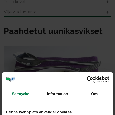
Tuotekuvat
Viljely ja tuotanto
Paah­de­tut uu­ni­kas­vik­set
Samtycke
Information
Om
Denna webbplats använder cookies