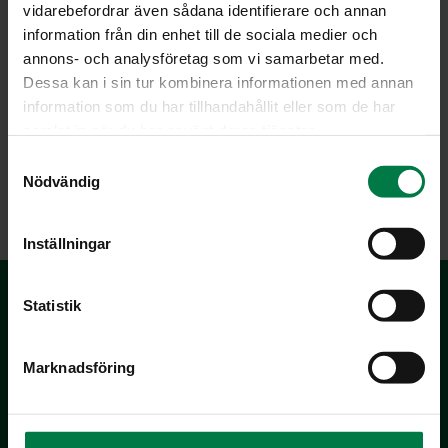
vidarebefordrar även sådana identifierare och annan
information från din enhet till de sociala medier och
annons- och analysföretag som vi samarbetar med.
Dessa kan i sin tur kombinera informationen med annan
Kuva: Kotimaiset Kasvikset ry / Sanna Peurakoski
information som du har tillhandahållit eller som de har
samlat in när du har använt deras tjänster.
S
Nödvändig
LATAA
a
m
t
Inställningar
y
c
k
Statistik
e
s
Marknadsföring
v
a
l
Kotimaiset Kasvikset