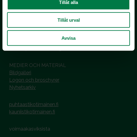
Tillåt alla
Inhemska Trädgårdsprodukter
co MTK / Laatua Suomesta OY
Tillåt urval
PL 510
00101 Helsinki
Avvisa
Hantering av cookies
Dataskyddsbeskrivning
MEDIER OCH MATERIAL
Bildgalleri
Logon och broschyrer
Nyhetsarkiv
puhtaastikotimainen.fi
kauniistikotimainen.fi
voimaakasviksista