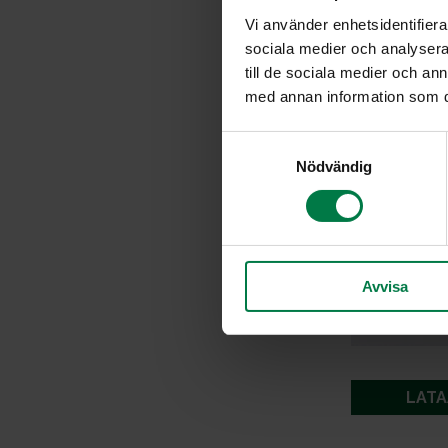
Vi använder enhetsidentifierar
sociala medier och analysera 
till de sociala medier och a
med annan information som du 
S
Nödvändig
a
m
t
y
c
Avvisa
k
e
s
v
a
LATA
l