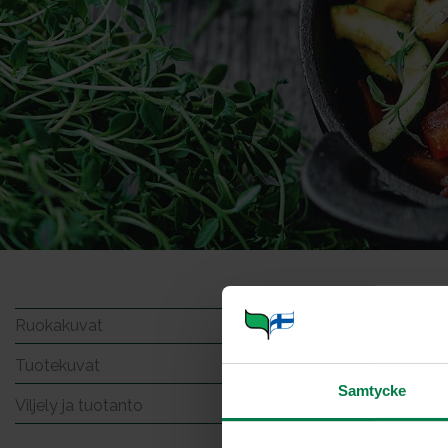
Nuudel
Ruokakuvat
Tuotekuvat
Samtycke
Viljely ja tuotanto