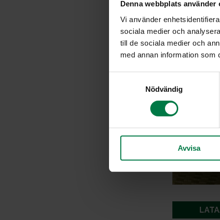
Denna webbplats använder 
Vi använder enhetsidentifierar
sociala medier och analysera 
till de sociala medier och a
med annan information som du 
S
Nödvändig
a
m
t
y
c
Avvisa
k
e
s
v
a
l
LATA