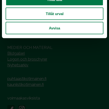
Inhemska Trädgårdsprodukter
co MTK / Laatua Suomesta OY
PL 510
Tillåt urval
00101 Helsinki
Hantering av cookies
Avvisa
Dataskyddsbeskrivning
MEDIER OCH MATERIAL
Bildgalleri
Logon och broschyrer
Nyhetsarkiv
puhtaastikotimainen.fi
kauniistikotimainen.fi
voimaakasviksista