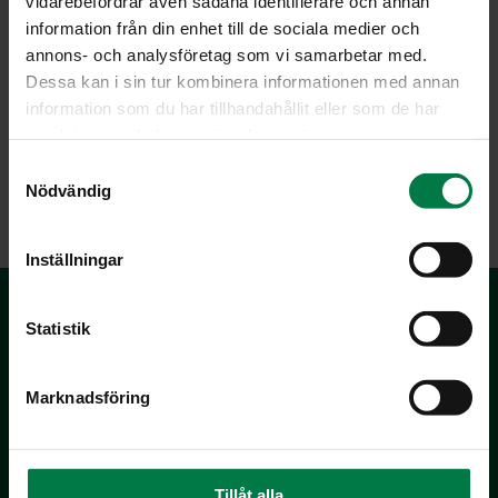
vidarebefordrar även sådana identifierare och annan
information från din enhet till de sociala medier och
annons- och analysföretag som vi samarbetar med.
Dessa kan i sin tur kombinera informationen med annan
information som du har tillhandahållit eller som de har
samlat in när du har använt deras tjänster.
S
LATAA
Nödvändig
a
m
t
Inställningar
y
c
k
Statistik
e
s
Marknadsföring
v
a
l
Kotimaiset Kasvikset
Tillåt alla