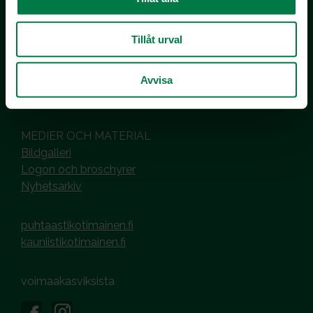
Inhemska Trädgårdsprodukter
co MTK / Laatua Suomesta OY
PL 510
Tillåt urval
00101 Helsinki
Hantering av cookies
Avvisa
Dataskyddsbeskrivning
MEDIER OCH MATERIAL
Bildgalleri
Logon och broschyrer
Nyhetsarkiv
puhtaastikotimainen.fi
kauniistikotimainen.fi
voimaakasviksista