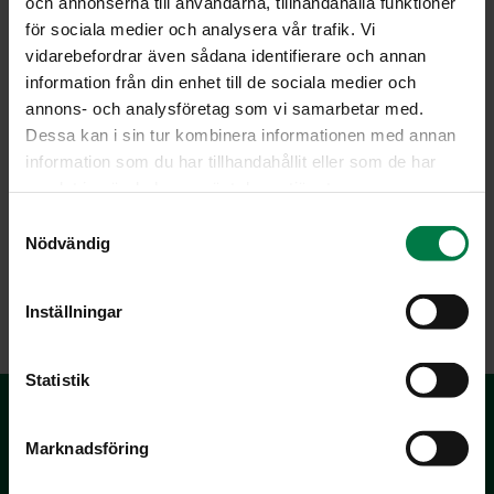
och annonserna till användarna, tillhandahålla funktioner
för sociala medier och analysera vår trafik. Vi
vidarebefordrar även sådana identifierare och annan
information från din enhet till de sociala medier och
annons- och analysföretag som vi samarbetar med.
Dessa kan i sin tur kombinera informationen med annan
information som du har tillhandahållit eller som de har
Kuva: Kotimaiset Kasvikset ry / Teppo Johansson
samlat in när du har använt deras tjänster.
S
Nödvändig
a
m
LATAA
t
Inställningar
y
c
k
Statistik
e
s
Marknadsföring
v
a