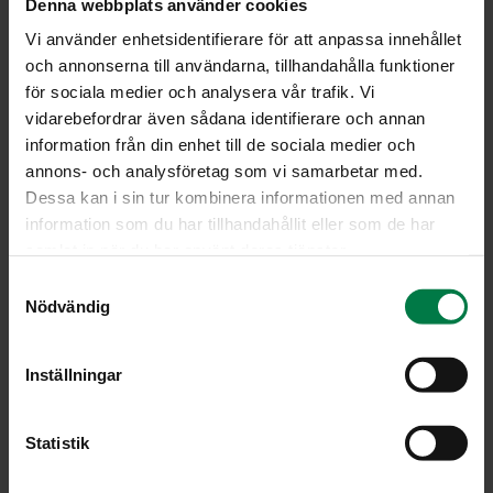
Denna webbplats använder cookies
Vi använder enhetsidentifierare för att anpassa innehållet
och annonserna till användarna, tillhandahålla funktioner
för sociala medier och analysera vår trafik. Vi
vidarebefordrar även sådana identifierare och annan
information från din enhet till de sociala medier och
annons- och analysföretag som vi samarbetar med.
Dessa kan i sin tur kombinera informationen med annan
information som du har tillhandahållit eller som de har
samlat in när du har använt deras tjänster.
S
Nödvändig
a
Kuva: Kotimaiset Kasvikset ry / Sanna Peurakoski, Piquant
m
t
Inställningar
y
LATAA
c
k
Statistik
e