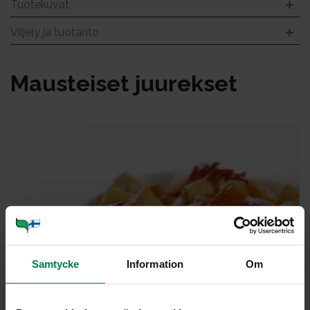
Tuotekuvat
Viljely ja tuotanto
Maus­tei­set juu­rek­set
Samtycke
Information
Om