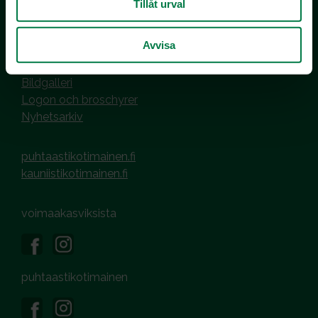
Tillåt urval
Hantering av cookies
Dataskyddsbeskrivning
Avvisa
MEDIER OCH MATERIAL
Bildgalleri
Logon och broschyrer
Nyhetsarkiv
puhtaastikotimainen.fi
kauniistikotimainen.fi
voimaakasviksista
puhtaastikotimainen