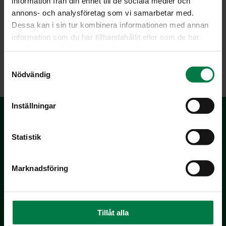
information från din enhet till de sociala medier och
annons- och analysföretag som vi samarbetar med.
Dessa kan i sin tur kombinera informationen med annan
information som du har tillhandahållit eller som de har
samlat in när du har använt deras tjänster.
LATAA
S
Nödvändig
a
m
t
Inställningar
y
c
k
Statistik
e
s
Marknadsföring
v
a
Kotimaiset Kasvikset
l
Inhemska Trädgårdsprodukter
Tillåt alla
co MTK / Laatua Suomesta OY