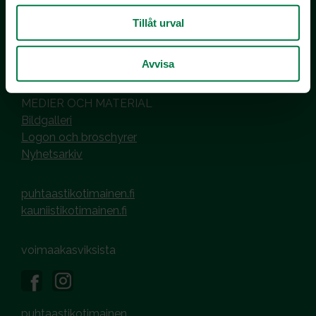
PL 510
00101 Helsinki
Tillåt urval
Hantering av cookies
Dataskyddsbeskrivning
Avvisa
MEDIER OCH MATERIAL
Bildgalleri
Logon och broschyrer
Nyhetsarkiv
puhtaastikotimainen.fi
kauniistikotimainen.fi
voimaakasviksista
puhtaastikotimainen