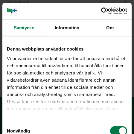
Tuotekuvat
Viljely ja tuotanto
Samtycke
Information
Om
Luu­mu­to­maat­ti iso
Denna webbplats använder cookies
Vi använder enhetsidentifierare för att anpassa innehållet
och annonserna till användarna, tillhandahålla funktioner
för sociala medier och analysera vår trafik. Vi
LATAA
vidarebefordrar även sådana identifierare och annan
information från din enhet till de sociala medier och
annons- och analysföretag som vi samarbetar med.
Dessa kan i sin tur kombinera informationen med annan
information som du har tillhandahållit eller som de har
samlat in när du har använt deras tjänster.
S
Nödvändig
a