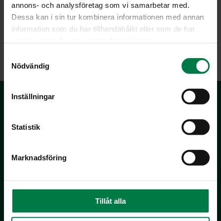
annons- och analysföretag som vi samarbetar med.
Dessa kan i sin tur kombinera informationen med annan
information som du har tillhandahållit eller som de har
samlat in när du har använt deras tjänster.
LATAA
S
Nödvändig
a
m
t
Inställningar
y
c
k
Statistik
e
s
Marknadsföring
v
Kotimaiset Kasvikset
a
Inhemska Trädgårdsprodukter
l
co MTK / Laatua Suomesta OY
Tillåt alla
PL 510
00101 Helsinki