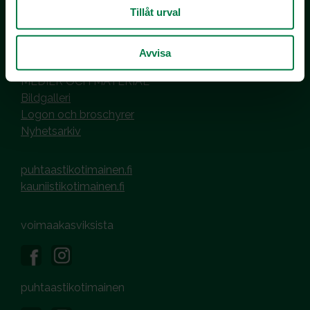
Tillåt urval
Hantering av cookies
Dataskyddsbeskrivning
Avvisa
MEDIER OCH MATERIAL
Bildgalleri
Logon och broschyrer
Nyhetsarkiv
puhtaastikotimainen.fi
kauniistikotimainen.fi
voimaakasviksista
puhtaastikotimainen