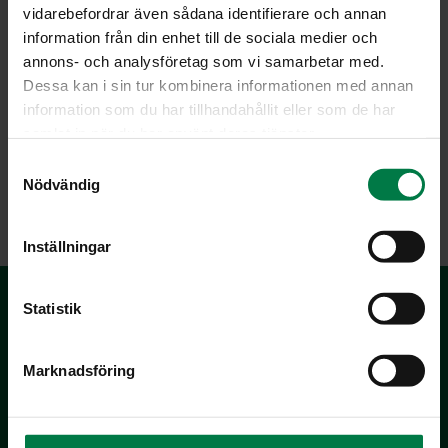
vidarebefordrar även sådana identifierare och annan
information från din enhet till de sociala medier och
annons- och analysföretag som vi samarbetar med.
Dessa kan i sin tur kombinera informationen med annan
information som du har tillhandahållit eller som de har
samlat in när du har använt deras tjänster.
S
Nödvändig
LATAA
a
m
t
Inställningar
y
c
k
Statistik
e
s
Marknadsföring
v
a
l