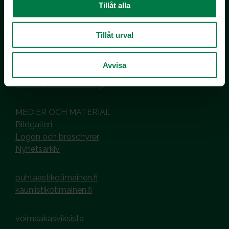
Kotimaiset Kasvikset
Tillåt alla
Inhemska Trädgårdsprodukter
co MTK / Laatua Suomesta OY
Tillåt urval
PL 510
00101 Helsinki
Avvisa
Hantering av cookies
Dataskyddsbeskrivning
MEDIER OCH MATERIAL
Bildgalleri
Logon och broschyrer
Nyhetsarkiv
puhtaastikotimainen.fi
kauniistikotimainen.fi
voimaakasviksista