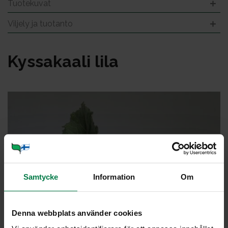
Tuotekuvat
Viljely ja tuotanto
Kys­sa­kaa­li li­la
Samtycke
Information
Om
Denna webbplats använder cookies