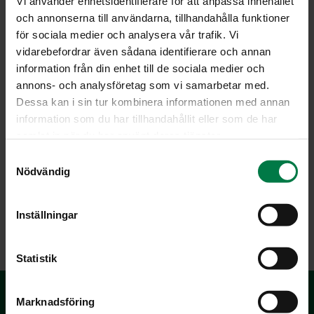
Vi använder enhetsidentifierare för att anpassa innehållet
och annonserna till användarna, tillhandahålla funktioner
för sociala medier och analysera vår trafik. Vi
vidarebefordrar även sådana identifierare och annan
information från din enhet till de sociala medier och
annons- och analysföretag som vi samarbetar med.
Dessa kan i sin tur kombinera informationen med annan
information som du har tillhandahållit eller som de har
samlat in när du har använt deras tjänster.
S
Nödvändig
a
m
t
Inställningar
LATAA
y
c
k
Statistik
e
s
Marknadsföring
v