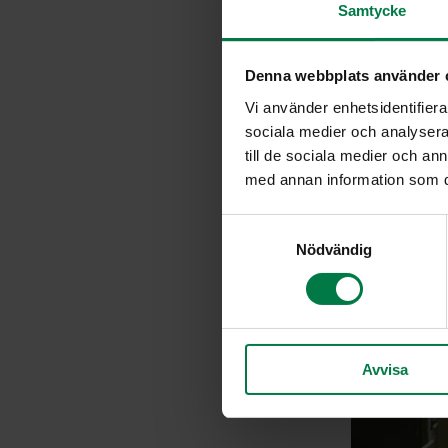
Samtycke
Denna webbplats använder 
Vi använder enhetsidentifierar
sociala medier och analysera 
till de sociala medier och a
med annan information som du 
S
Nödvändig
a
m
t
y
c
Avvisa
k
e
s
v