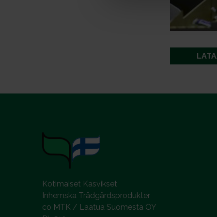
a
l
LATA
Kotimaiset Kasvikset
Inhemska Trädgårdsprodukter
co MTK / Laatua Suomesta OY