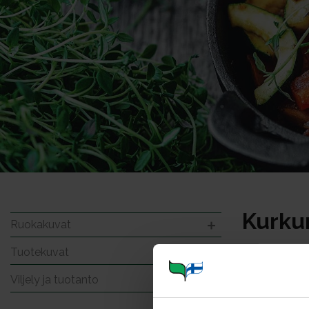
Kurku
Ruokakuvat
Tuotekuvat
Viljely ja tuotanto