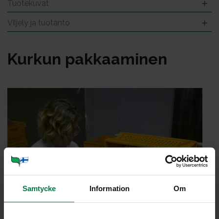
Tuotekuvat
Viljely ja tuotanto
Kur­kun pak­kaa­mi­nen
Samtycke
Information
Om