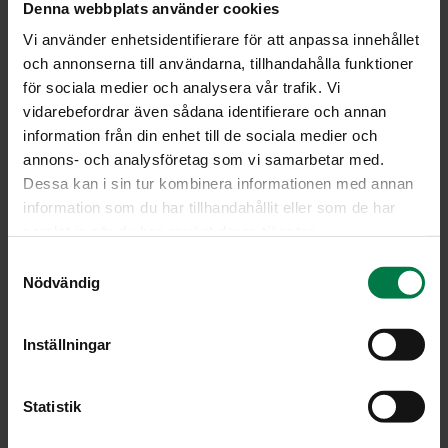
Denna webbplats använder cookies
Vi använder enhetsidentifierare för att anpassa innehållet
och annonserna till användarna, tillhandahålla funktioner
för sociala medier och analysera vår trafik. Vi
vidarebefordrar även sådana identifierare och annan
information från din enhet till de sociala medier och
annons- och analysföretag som vi samarbetar med.
Dessa kan i sin tur kombinera informationen med annan
information som du har tillhandahållit eller som de har
samlat in när du har använt deras tjänster.
S
Nödvändig
a
m
t
Inställningar
y
c
LATAA
k
Statistik
e