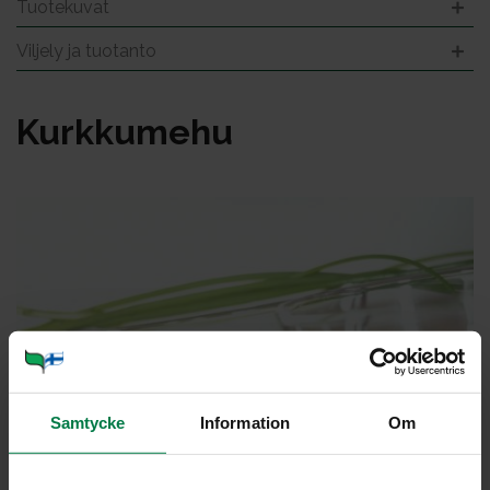
Tuotekuvat
Viljely ja tuotanto
Kurk­ku­me­hu
Samtycke
Information
Om