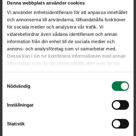
Denna webbplats använder cookies
Vi använder enhetsidentifierare för att anpassa innehållet
och annonserna till användarna, tillhandahålla funktioner
för sociala medier och analysera vår trafik. Vi
vidarebefordrar även sådana identifierare och annan
information från din enhet till de sociala medier och
annons- och analysföretag som vi samarbetar med.
Dessa kan i sin tur kombinera informationen med annan
information som du har tillhandahållit eller som de har
samlat in när du har använt deras tjänster.
S
Nödvändig
a
Kuva: Kotimaiset Kasvikset ry / Tommy Selin
m
t
Inställningar
y
c
LATAA
k
Statistik
e