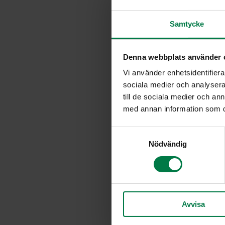
Samtycke
Denna webbplats använder 
Vi använder enhetsidentifierar
sociala medier och analysera 
till de sociala medier och a
med annan information som du 
S
Nödvändig
a
m
t
y
c
Avvisa
k
e