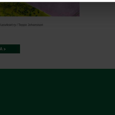
Kasvikset ry / Teppo Johansson
A