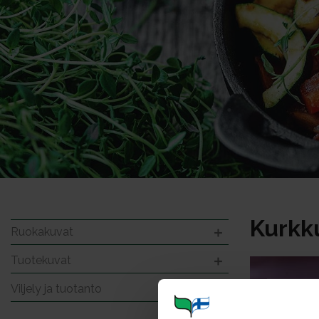
Kurkku
Ruokakuvat
Tuotekuvat
Viljely ja tuotanto