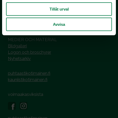
PL 510
00101 Helsinki
Tillåt urval
Hantering av cookies
Avvisa
Dataskyddsbeskrivning
MEDIER OCH MATERIAL
Bildgalleri
Logon och broschyrer
Nyhetsarkiv
puhtaastikotimainen.fi
kauniistikotimainen.fi
voimaakasviksista