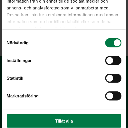
information från din enhet till de sociala medier och
annons- och analysföretag som vi samarbetar med.
Dessa kan i sin tur kombinera informationen med annan
information som du har tillhandahållit eller som de har
samlat in när du har använt deras tjänster.
LATAA
S
Nödvändig
a
m
t
Inställningar
y
c
k
Statistik
e
s
Marknadsföring
v
a
Kotimaiset Kasvikset
l
Inhemska Trädgårdsprodukter
Tillåt alla
co MTK / Laatua Suomesta OY