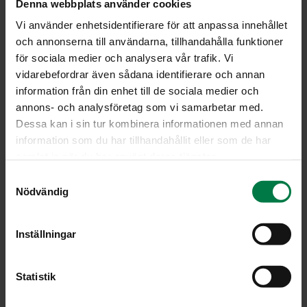
Denna webbplats använder cookies
Vi använder enhetsidentifierare för att anpassa innehållet
och annonserna till användarna, tillhandahålla funktioner
för sociala medier och analysera vår trafik. Vi
vidarebefordrar även sådana identifierare och annan
information från din enhet till de sociala medier och
annons- och analysföretag som vi samarbetar med.
Dessa kan i sin tur kombinera informationen med annan
information som du har tillhandahållit eller som de har
samlat in när du har använt deras tjänster.
S
Nödvändig
Kuva: Kotimaiset Kasvikset ry / Sanna Peurakoski
a
m
t
Inställningar
y
LATAA
c
k
Statistik
e