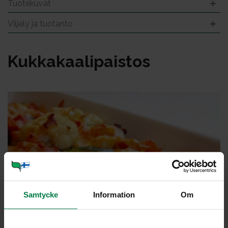
Tuotekuvat
Viljely ja tuotanto
Kuk­ka­kaa­li­pais­tos
Samtycke
Information
Om