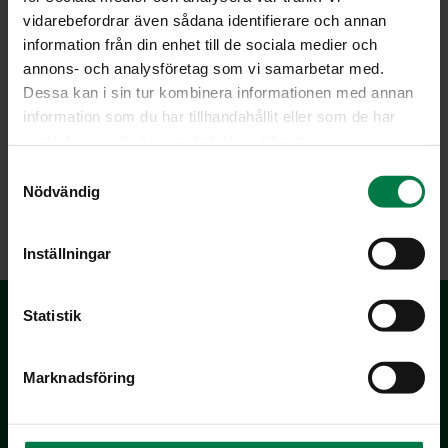
vidarebefordrar även sådana identifierare och annan
information från din enhet till de sociala medier och
annons- och analysföretag som vi samarbetar med.
Dessa kan i sin tur kombinera informationen med annan
information som du har tillhandahållit eller som de har
samlat in när du har använt deras tjänster.
S
Nödvändig
a
LATAA
m
t
Inställningar
y
c
k
Statistik
e
s
Marknadsföring
v
a
l