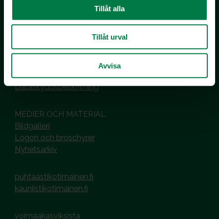
Tillåt alla
Kotimaiset Kasvikset
Inhemska Trädgårdsprodukter
co MTK / Laatua Suomesta OY
Tillåt urval
PL 510
00101 Helsinki
Avvisa
Hantering av cookies
Dataskyddsbeskrivning
MEDIER OCH MATERIAL
Bildgalleri
Logon och broschyrer
Nyhetsarkiv
puhtaastikotimainen.fi
kauniistikotimainen.fi
voimaakasviksista