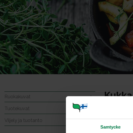
Kukkak
Ruokakuvat
Tuotekuvat
Viljely ja tuotanto
Samtycke