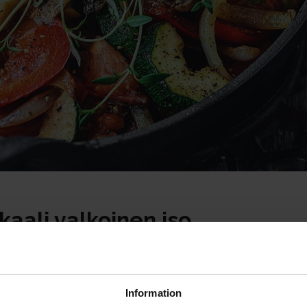
aali valkoinen iso
Information