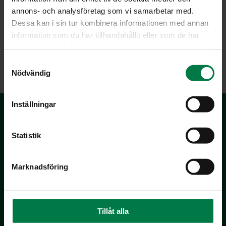
annons- och analysföretag som vi samarbetar med.
Dessa kan i sin tur kombinera informationen med annan
information som du har tillhandahållit eller som de har
samlat in när du har använt deras tjänster.
LATAA
S
Nödvändig
a
m
t
Inställningar
y
c
k
Statistik
e
s
Marknadsföring
v
a
Kotimaiset Kasvikset
l
Inhemska Trädgårdsprodukter
Tillåt alla
co MTK / Laatua Suomesta OY
PL 510