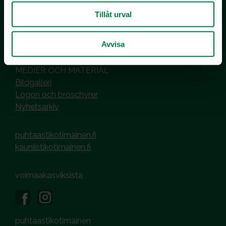
00101 Helsinki
Tillåt urval
Hantering av cookies
Dataskyddsbeskrivning
Avvisa
MEDIER OCH MATERIAL
Bildgalleri
Logon och broschyrer
Nyhetsarkiv
puhtaastikotimainen.fi
kauniistikotimainen.fi
voimaakasviksista
puhtaastikotimainen