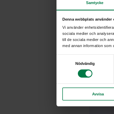
Samtycke
Denna webbplats använder 
Vi använder enhetsidentifierar
sociala medier och analysera 
till de sociala medier och a
med annan information som du 
S
Nödvändig
a
m
t
y
c
Avvisa
k
e
s
v