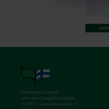
a
l
LATA
Kotimaiset Kasvikset
Inhemska Trädgårdsprodukter
co MTK / Laatua Suomesta OY