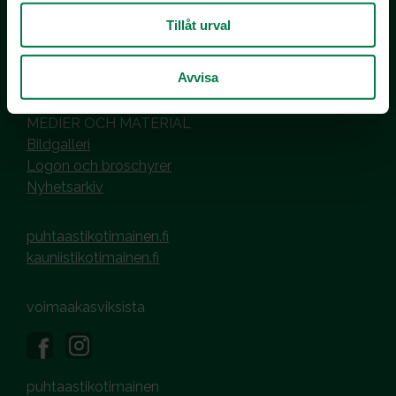
00101 Helsinki
Tillåt urval
Hantering av cookies
Dataskyddsbeskrivning
Avvisa
MEDIER OCH MATERIAL
Bildgalleri
Logon och broschyrer
Nyhetsarkiv
puhtaastikotimainen.fi
kauniistikotimainen.fi
voimaakasviksista
puhtaastikotimainen