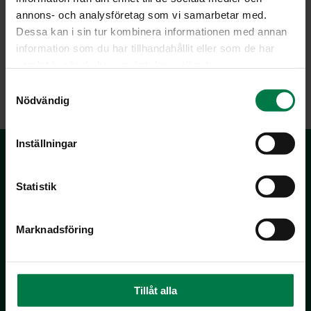
annons- och analysföretag som vi samarbetar med.
Dessa kan i sin tur kombinera informationen med annan
information som du har tillhandahållit eller som de har
samlat in när du har använt deras tjänster.
LATAA
S
Nödvändig
a
m
t
Inställningar
y
c
k
Statistik
e
s
Marknadsföring
v
a
Kotimaiset Kasvikset
l
Inhemska Trädgårdsprodukter
Tillåt alla
co MTK / Laatua Suomesta OY
PL 510