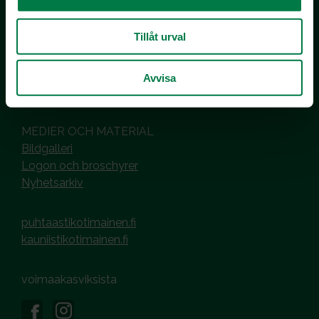
co MTK / Laatua Suomesta OY
PL 510
Tillåt urval
00101 Helsinki
Hantering av cookies
Avvisa
Dataskyddsbeskrivning
MEDIER OCH MATERIAL
Bildgalleri
Logon och broschyrer
Nyhetsarkiv
puhtaastikotimainen.fi
kauniistikotimainen.fi
voimaakasviksista