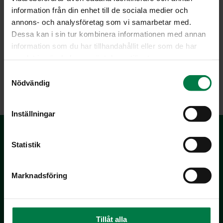
information från din enhet till de sociala medier och
annons- och analysföretag som vi samarbetar med.
Dessa kan i sin tur kombinera informationen med annan
information som du har tillhandahållit eller som de har
samlat in när du har använt deras tjänster.
S
LATAA
Nödvändig
a
m
t
Inställningar
y
c
k
Statistik
e
s
Marknadsföring
v
a
l
Kotimaiset Kasvikset
Inhemska Trädgårdsprodukter
Tillåt alla