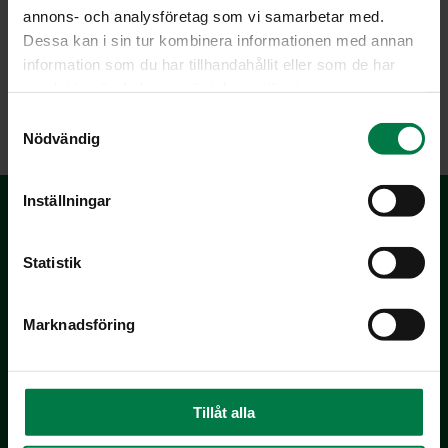
annons- och analysföretag som vi samarbetar med.
Dessa kan i sin tur kombinera informationen med annan
information som du har tillhandahållit eller som de har
samlat in när du har använt deras tjänster.
LATAA
S
Nödvändig
a
m
t
Inställningar
y
c
k
Statistik
e
s
Marknadsföring
v
a
Kotimaiset Kasvikset
l
Inhemska Trädgårdsprodukter
co MTK / Laatua Suomesta OY
Tillåt alla
PL 510