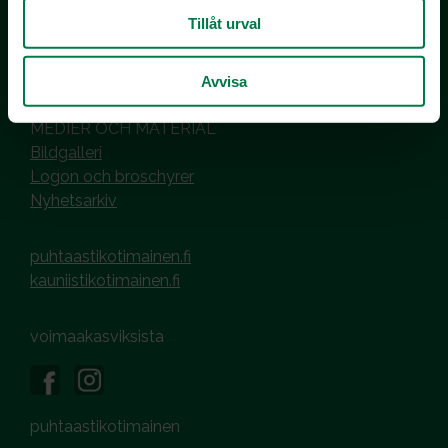
00101 Helsinki
Tillåt urval
Hantering av cookies
Dataskyddsbeskrivning
Avvisa
MEDIER OCH MATERIAL
Bildgalleri
Logon och broschyrer
Nyhetsarkiv
puhtaastikotimainen.fi
kauniistikotimainen.fi
voimaakasviksista
puhtaastikotimainen